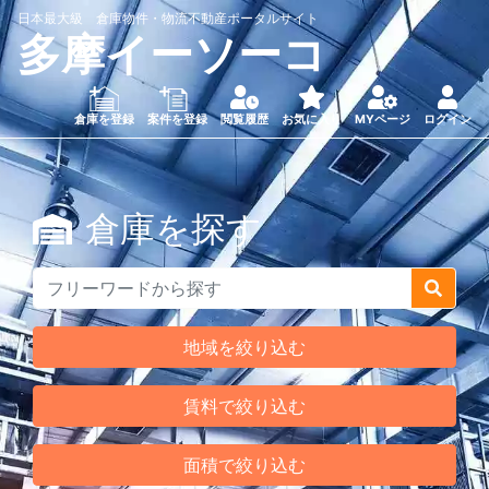
日本最大級 倉庫物件・物流不動産ポータルサイト
多摩イーソーコ
倉庫を登録
案件を登録
閲覧履歴
お気に入り
MYページ
ログイン
倉庫を探す
地域を絞り込む
賃料で絞り込む
面積で絞り込む