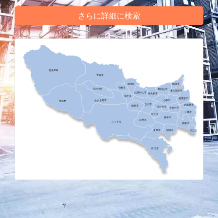
さらに詳細に検索
奥多摩町
青梅市
清瀬市
瑞穂町
羽村市
日の出町
東村山市
東久留米市
武蔵村山市
東大和市
福生市
西東京市
あきる野市
小平市
檜原村
立川市
武蔵野市
昭島市
国分寺市
小金井市
三鷹市
国立市
府中市
日野市
八王子市
調布市
稲城市
多摩市
狛江市
町田市