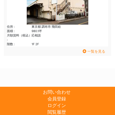
住所 :
東京都 調布市 飛田給
面積 :
980.1坪
月額賃料（税込）
応相談
:
階数 :
1F 2F
一覧を見る
お問い合わせ
会員登録
ログイン
閲覧履歴