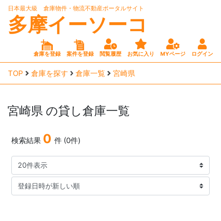
日本最大級 倉庫物件・物流不動産ポータルサイト
多摩イーソーコ
倉庫を登録
案件を登録
閲覧履歴
お気に入り
MYページ
ログイン
TOP
倉庫を探す
倉庫一覧
宮崎県
宮崎県
の貸し倉庫一覧
0
検索結果
件 (0件)