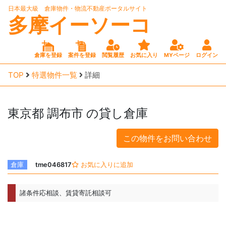
日本最大級 倉庫物件・物流不動産ポータルサイト
多摩イーソーコ
倉庫を登録
案件を登録
閲覧履歴
お気に入り
MYページ
ログイン
TOP
特選物件一覧
詳細
東京都
調布市
の貸し倉庫
この物件をお問い合わせ
倉庫
tme046817
お気に入りに追加
諸条件応相談、賃貸寄託相談可