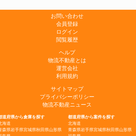
お問い合わせ
会員登録
ログイン
閲覧履歴
ヘルプ
物流不動産とは
運営会社
利用規約
サイトマップ
プライバシーポリシー
物流不動産ニュース
都道府県から倉庫を探す
都道府県から案件を探す
北海道
北海道
青森県
岩手県
宮城県
秋田県
山形県
青森県
岩手県
宮城県
秋田県
山形県
福島県
福島県