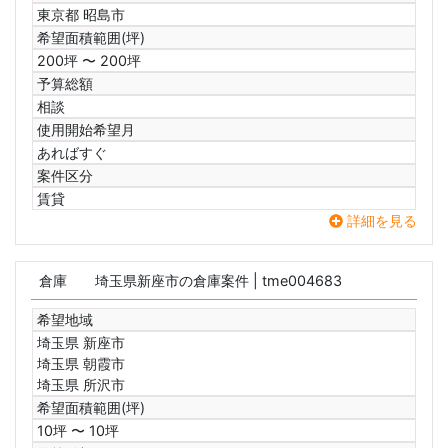
東京都 昭島市
希望面積範囲(坪)
200坪 〜 200坪
予算総額
相談
使用開始希望月
あればすぐ
案件区分
賃貸
詳細を見る
倉庫
埼玉県新座市の倉庫案件
| tme004683
希望地域
埼玉県 新座市
埼玉県 朝霞市
埼玉県 所沢市
希望面積範囲(坪)
10坪 〜 10坪