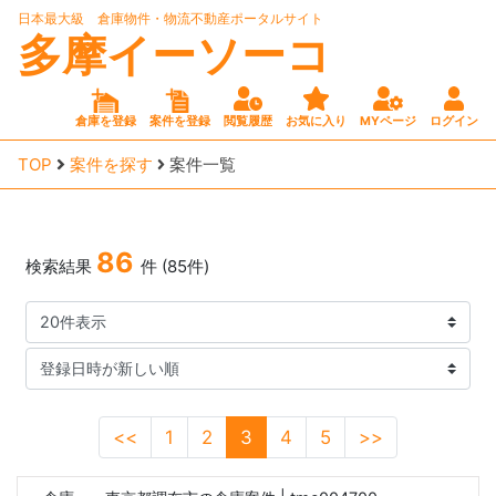
日本最大級 倉庫物件・物流不動産ポータルサイト
多摩イーソーコ
倉庫を登録
案件を登録
閲覧履歴
お気に入り
MYページ
ログイン
TOP
案件を探す
案件一覧
86
検索結果
件 (85件)
<<
1
2
3
4
5
>>