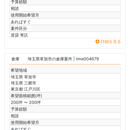
予算総額
相談
使用開始希望月
あればすぐ
案件区分
賃貸 寄託
詳細を見る
倉庫
埼玉県草加市の倉庫案件
| tme004679
希望地域
埼玉県 草加市
埼玉県 三郷市
東京都 江戸川区
希望面積範囲(坪)
200坪 〜 200坪
予算総額
相談
使用開始希望月
あればすぐ