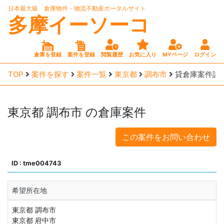
日本最大級 倉庫物件・物流不動産ポータルサイト
多摩イーソーコ
倉庫を登録
案件を登録
閲覧履歴
お気に入り
MYページ
ログイン
TOP
案件を探す
案件一覧
東京都
調布市
貸倉庫案件詳
東京都
調布市
の倉庫案件
この案件をお問い合わせ
ID : tme004743
希望所在地
東京都 調布市
東京都 府中市