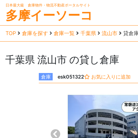
日本最大級 倉庫物件・物流不動産ポータルサイト
多摩イーソーコ
TOP
倉庫を探す
倉庫一覧
千葉県
流山市
貸倉庫
千葉県
流山市
の貸し倉庫
倉庫
esk051322
お気に入りに追加
前へ