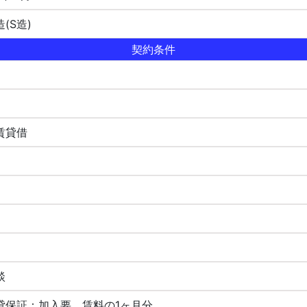
(S造)
契約条件
賃貸借
談
貸保証：加入要 賃料の1ヶ月分