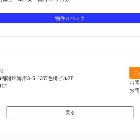
物件スペック
社
こ
東京都港区海岸3-5-13五色橋ビル7F
お問
401
お問
戻る